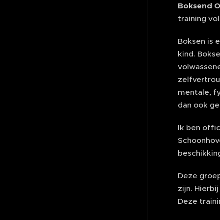
Boksend 
training vo
Boksen is 
kind. Bokse
volwassene
zelfvertro
mentale, fy
dan ook ge
Ik ben off
Schoonhove
beschikkin
Deze groeps
zijn. Hier
Deze traini