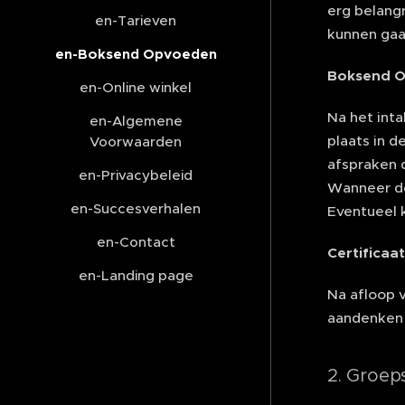
erg belangr
en-Tarieven
kunnen gaa
en-Boksend Opvoeden
Boksend 
en-Online winkel
Na het inta
en-Algemene
plaats in 
Voorwaarden
afspraken 
en-Privacybeleid
Wanneer de 
en-Succesverhalen
Eventueel k
en-Contact
Certificaat
en-Landing page
Na afloop 
aandenken 
2. Groep