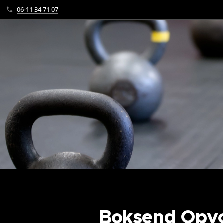
06-11 34 71 07
Boksend Opv