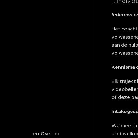
1. Indivi
Iedereen e
Het coacht
volwassene
aan de hul
volwassene
Kennismak
Elk traject
videobelle
of deze pas
Intakeges
Wanneer u b
kind welkom
en-Over mij