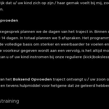
ijk dat u/ uw kind zich op zijn / haar gemak voelt bij mij,
n.
Opvoeden
kegesprek plannen we de dagen van het traject in. Binnen di
de 14 dagen. In totaal plannen we 5 afspraken. Het progra
de volledige basis om sterker en weerbaarder te voelen en
voorkeur gegeven wordt aan een vervolg, is het altijd mog
an u of uw kind instromen bij onze reguliere (kick)boksles
van het
Boksend Opvoeden
traject ontvangt u / uw zoon 
en tevens hulpmiddel voor hetgene dat ze geleerd hebbe
straining