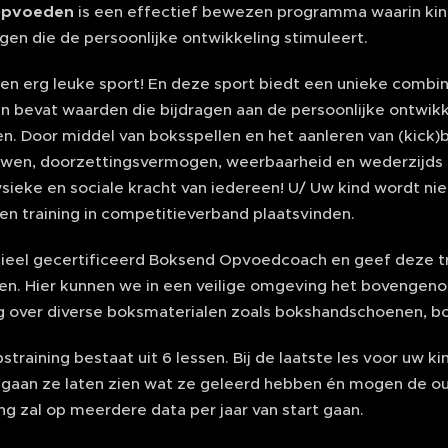
Opvoeden
is een effectief bewezen programma waarin kin
lgen die de persoonlijke ontwikkeling stimuleert.
een erg leuke sport! En deze sport biedt een unieke combi
n bevat waarden die bijdragen aan de persoonlijke ontwikk
n. Door middel van boksspellen en het aanleren van (kick
uwen, doorzettingsvermogen, weerbaarheid en wederzijds 
sieke en sociale kracht van iedereen! U/ Uw kind wordt nie
en training in competitieverband plaatsvinden.
icieel gecertificeerd Boksend Opvoedcoach en geef deze tr
n. Hier kunnen we in een veilige omgeving het bovenge
g over diverse boksmaterialen zoals bokshandschoenen, b
training bestaat uit 6 lessen. Bij de laatste les voor uw k
bij gaan ze laten zien wat ze geleerd hebben én mogen de 
ng zal op meerdere data per jaar van start gaan.