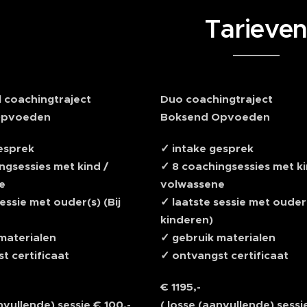
Tarieve
l coachingtraject
Duo coachingtraject
Opvoeden
Boksend Opvoeden
esprek
✓ intake gesprek
ngsessies met kind /
✓ 8 coachingsessies met ki
e
volwassene
essie met ouder(s) (Bij
✓ laatste sessie met ouder(
kinderen)
materialen
✓ gebruik materialen
t certificaat
✓ ontvangst certificaat
€ 1195,-
nvullende) sessie € 100,-
( losse (aanvullende) sessi