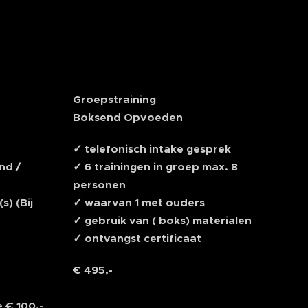
n
Groepstraining
Boksend Opvoeden
✓ telefonisch intake gesprek
nd /
✓ 6 trainingen in groep max. 8
personen
s) (Bij
✓ waarvan 1 met ouders
✓ gebruik van ( boks) materialen
✓ ontvangst certificaat
€ 495,-
e € 100,-