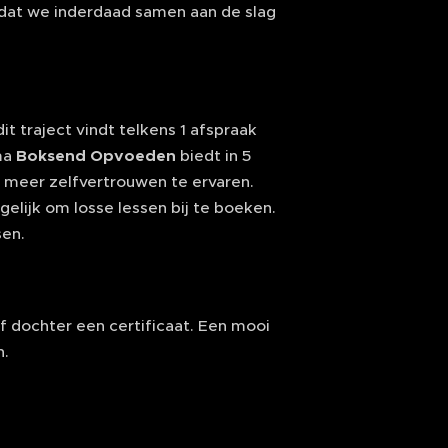
 zodat we inderdaad samen aan de slag
t traject vindt telkens 1 afspraak
mma
Boksend Opvoeden
biedt in 5
 meer zelfvertrouwen te ervaren.
elijk om losse lessen bij te boeken.
sen.
of dochter een certificaat. Een mooi
n.