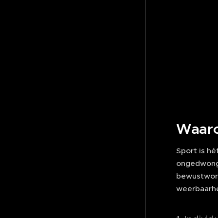
Waar
Sport is h
ongedwonge
bewustword
weerbaarhe