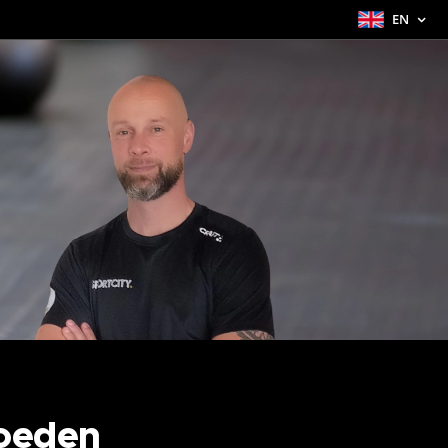
EN
oeden