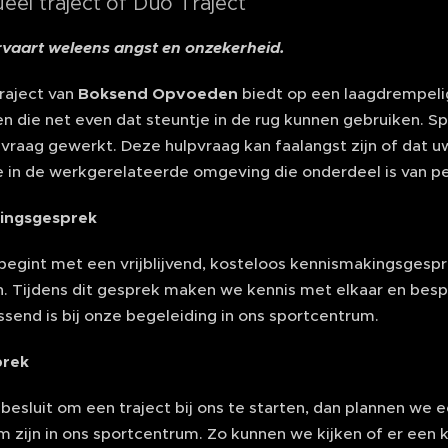
dueel traject of Duo Traject
rvaart weleens angst en onzekerheid.
raject van
Boksend Opvoeden
biedt op een laagdrempelig
n die net even dat steuntje in de rug kunnen gebruiken. S
pvraag gewerkt. Deze hulpvraag kan faalangst zijn of dat u
 in de werkgerelateerde omgeving die onderdeel is van pe
ingsgesprek
 begint met een vrijblijvend, kosteloos kennismakingsgespre
n. Tijdens dit gesprek maken we kennis met elkaar en bes
send is bij onze begeleiding in ons sportcentrum.
prek
esluit om een traject bij ons te starten, dan plannen we e
 zijn in ons sportcentrum. Zo kunnen we kijken of er een kli