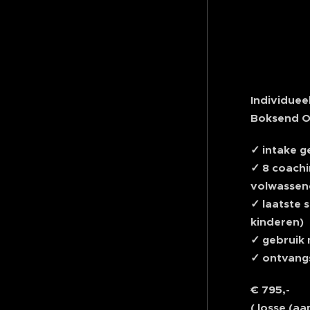
Individuee
Boksend 
✓ intake g
✓ 8 coachi
volwassen
✓ laatste s
kinderen)
✓ gebruik 
✓ ontvangs
€ 795,-
( losse (aa